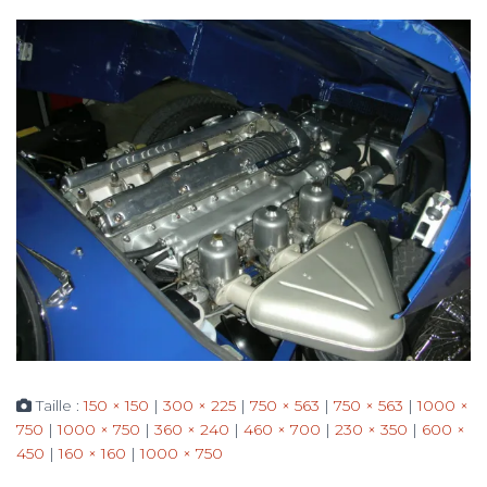
Taille :
150 × 150
|
300 × 225
|
750 × 563
|
750 × 563
|
1000 ×
750
|
1000 × 750
|
360 × 240
|
460 × 700
|
230 × 350
|
600 ×
450
|
160 × 160
|
1000 × 750