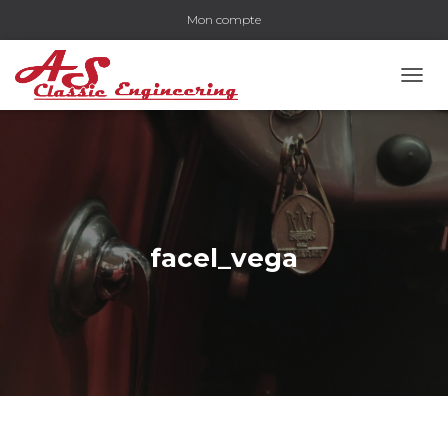
Mon compte
OUVR
facel_vega