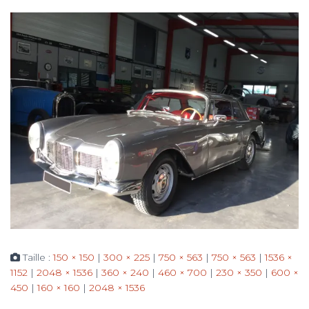
Taille :
150 × 150
|
300 × 225
|
750 × 563
|
750 × 563
|
1536 ×
1152
|
2048 × 1536
|
360 × 240
|
460 × 700
|
230 × 350
|
600 ×
450
|
160 × 160
|
2048 × 1536