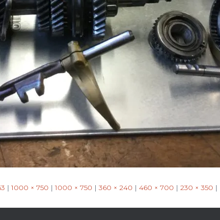
63
|
1000 × 750
|
1000 × 750
|
360 × 240
|
460 × 700
|
230 × 350
|