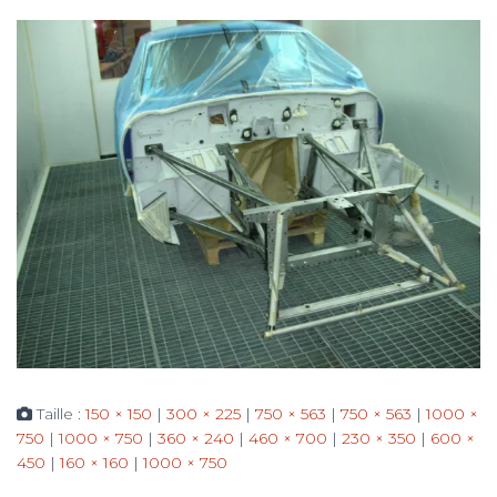
Taille :
150 × 150
|
300 × 225
|
750 × 563
|
750 × 563
|
1000 ×
750
|
1000 × 750
|
360 × 240
|
460 × 700
|
230 × 350
|
600 ×
450
|
160 × 160
|
1000 × 750