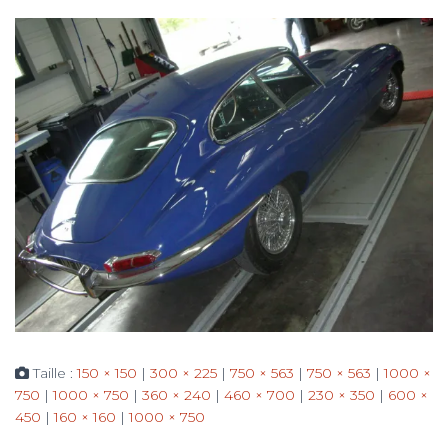
Taille :
150 × 150
|
300 × 225
|
750 × 563
|
750 × 563
|
1000 ×
750
|
1000 × 750
|
360 × 240
|
460 × 700
|
230 × 350
|
600 ×
450
|
160 × 160
|
1000 × 750