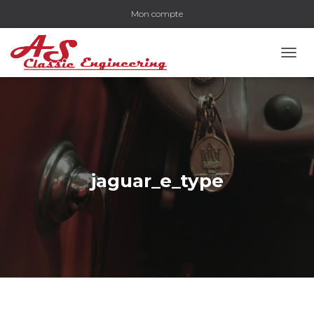
Mon compte
OUVR
jaguar_e_type