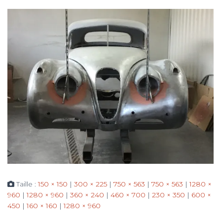
Taille :
150 × 150
|
300 × 225
|
750 × 563
|
750 × 563
|
1280 ×
960
|
1280 × 960
|
360 × 240
|
460 × 700
|
230 × 350
|
600 ×
450
|
160 × 160
|
1280 × 960