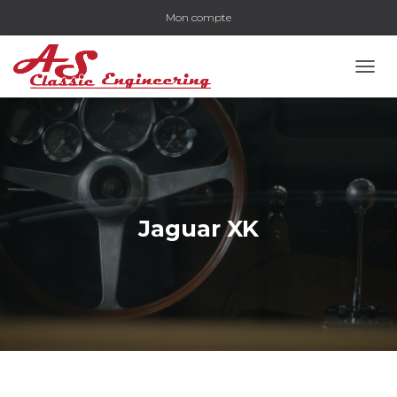
Mon compte
OUVR
Jaguar XK