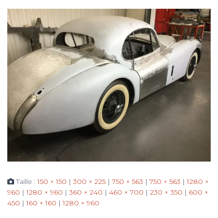
Taille :
150 × 150
|
300 × 225
|
750 × 563
|
750 × 563
|
1280 ×
960
|
1280 × 960
|
360 × 240
|
460 × 700
|
230 × 350
|
600 ×
450
|
160 × 160
|
1280 × 960