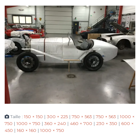
Taille :
150 × 150
|
300 × 225
|
750 × 563
|
750 × 563
|
1000 ×
750
|
1000 × 750
|
360 × 240
|
460 × 700
|
230 × 350
|
600 ×
450
|
160 × 160
|
1000 × 750