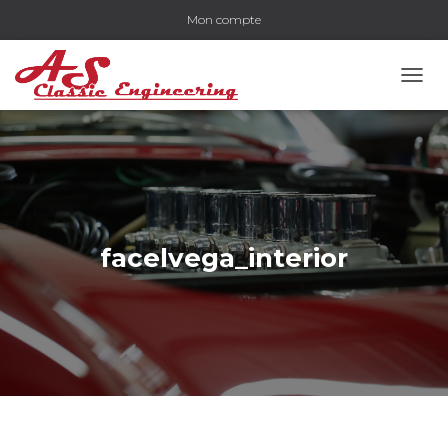
Mon compte
OUVR
facelvega_interior