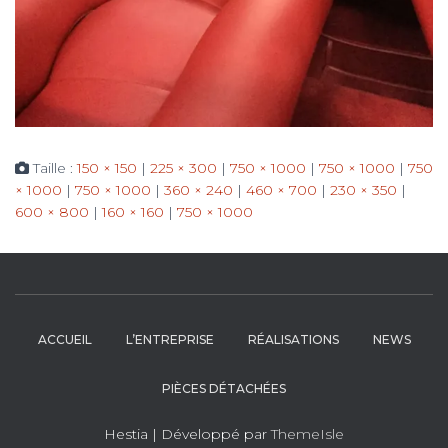
Taille :
150 × 150
|
225 × 300
|
750 × 1000
|
750 × 1000
|
750
× 1000
|
750 × 1000
|
360 × 240
|
460 × 700
|
230 × 350
|
600 × 800
|
160 × 160
|
750 × 1000
ACCUEIL
L’ENTREPRISE
RÉALISATIONS
NEWS
PIÈCES DÉTACHÉES
Hestia | Développé par
ThemeIsle