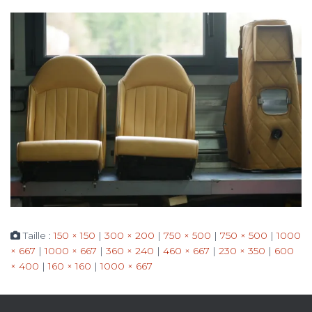
Taille :
150 × 150
|
300 × 200
|
750 × 500
|
750 × 500
|
1000
× 667
|
1000 × 667
|
360 × 240
|
460 × 667
|
230 × 350
|
600
× 400
|
160 × 160
|
1000 × 667