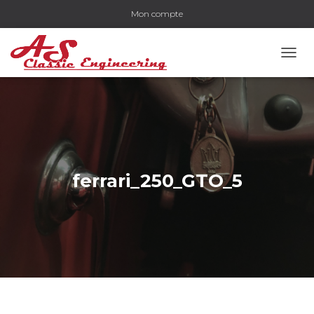
Mon compte
OUVR
ferrari_250_GTO_5