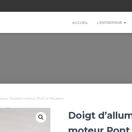
ACCUEIL
L’ENTREPRISE
 pour Facellia moteur Pont à Mousson
Doigt d’allum
moteur Pont