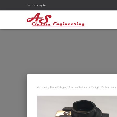
Mon compte
Accueil
/
Facel Vega
/
Alimentation
/ Doigt d’allumeur