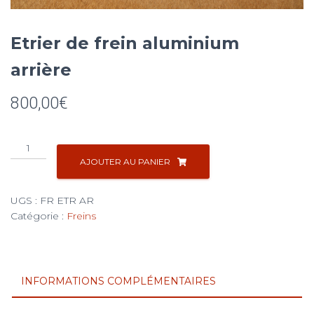
Etrier de frein aluminium
arrière
800,00
€
quantité
de
AJOUTER AU PANIER
Etrier
de
UGS :
FR ETR AR
frein
Catégorie :
Freins
aluminium
arrière
INFORMATIONS COMPLÉMENTAIRES