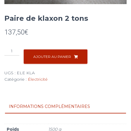
Paire de klaxon 2 tons
137,50
€
quantité
de
AJOUTER AU PANIER
Paire
de
UGS :
ELE KLA
klaxon
Catégorie :
Électricité
2
tons
INFORMATIONS COMPLÉMENTAIRES
Poids
1500 g