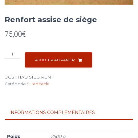
Renfort assise de siège
75,00
€
quantité
de
AJOUTER AU PANIER
Renfort
assise
UGS :
HAB SIEG RENF
de
Catégorie :
Habitacle
siège
INFORMATIONS COMPLÉMENTAIRES
Poids
2500 g