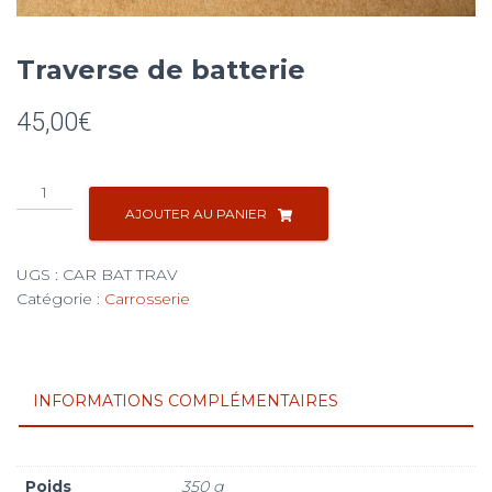
Traverse de batterie
45,00
€
quantité
de
AJOUTER AU PANIER
Traverse
de
UGS :
CAR BAT TRAV
batterie
Catégorie :
Carrosserie
INFORMATIONS COMPLÉMENTAIRES
Poids
350 g