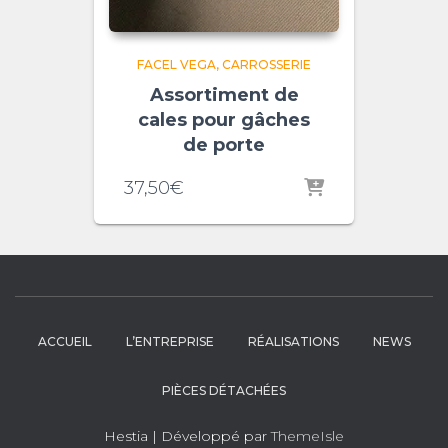
FACEL VEGA
CARROSSERIE
Assortiment de
cales pour gâches
de porte
37,50
€
ACCUEIL
L’ENTREPRISE
RÉALISATIONS
NEWS
PIÈCES DÉTACHÉES
Hestia | Développé par
ThemeIsle