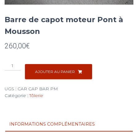
Barre de capot moteur Pont à
Mousson
260,00
€
quantité
de
AJOUTER AU PANIER
Barre
de
UGS :
CAR CAP BAR PM
capot
Catégorie :
Tôlerie
moteur
Pont
à
Mousson
INFORMATIONS COMPLÉMENTAIRES