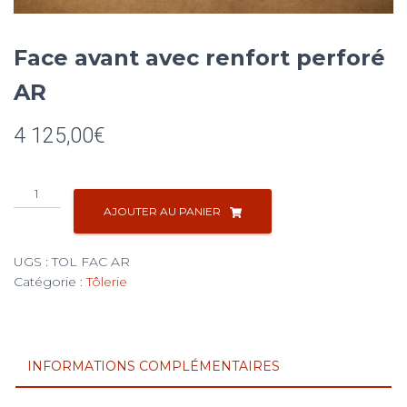
Face avant avec renfort perforé
AR
4 125,00
€
quantité
de
AJOUTER AU PANIER
Face
avant
UGS :
TOL FAC AR
avec
Catégorie :
Tôlerie
renfort
perforé
AR
INFORMATIONS COMPLÉMENTAIRES