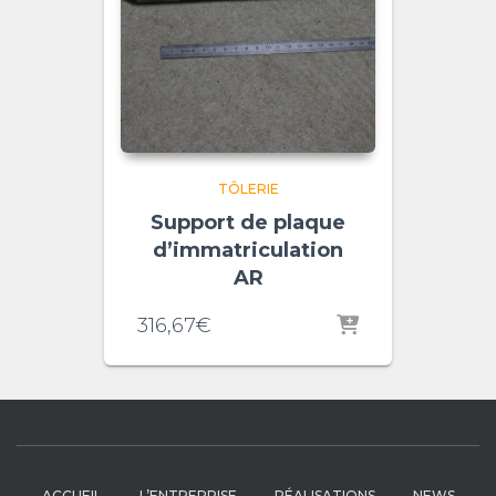
TÔLERIE
Support de plaque
d’immatriculation
AR
316,67
€
ACCUEIL
L’ENTREPRISE
RÉALISATIONS
NEWS