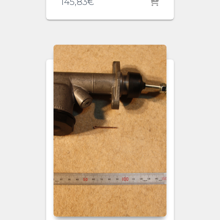
145,83
€