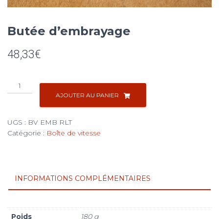
Butée d’embrayage
48,33
€
quantité
de
AJOUTER AU PANIER
Butée
d'embrayage
UGS :
BV EMB RLT
Catégorie :
Boîte de vitesse
INFORMATIONS COMPLÉMENTAIRES
Poids
180 g