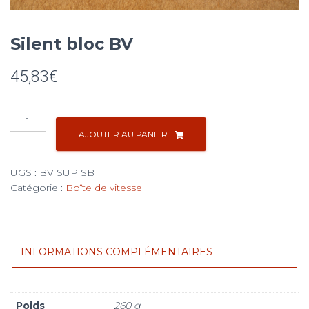
Silent bloc BV
45,83
€
quantité
de
AJOUTER AU PANIER
Silent
bloc
UGS :
BV SUP SB
BV
Catégorie :
Boîte de vitesse
INFORMATIONS COMPLÉMENTAIRES
Poids
260 g