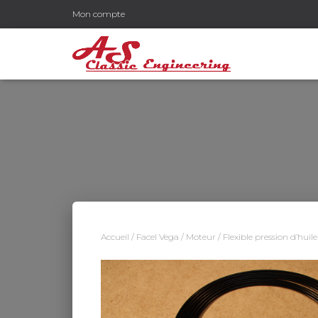
Mon compte
Accueil
/
Facel Vega
/
Moteur
/ Flexible pression d’huile