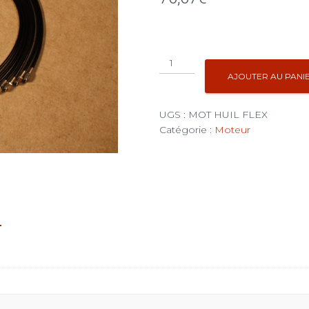
quantité
de
AJOUTER AU PANI
Flexible
pression
UGS :
MOT HUIL FLEX
d’huile
Catégorie :
Moteur