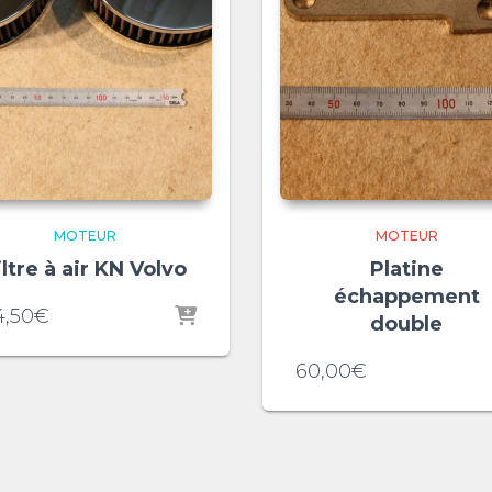
MOTEUR
MOTEUR
iltre à air KN Volvo
Platine
échappement
4,50
€
double
60,00
€