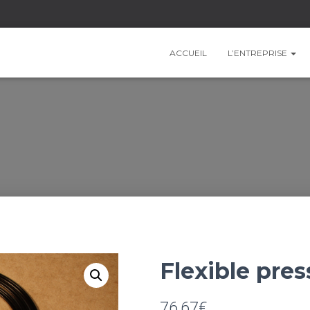
ACCUEIL
L’ENTREPRISE
Flexible pres
76,67
€