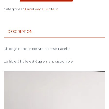
Kit
de
Catégories :
Facel Vega
,
Moteur
joints
pour
couvre
culasse
DESCRIPTION
Facellia
Kit de joint pour couvre culasse Facellia
Le filtre à huile est également disponible;