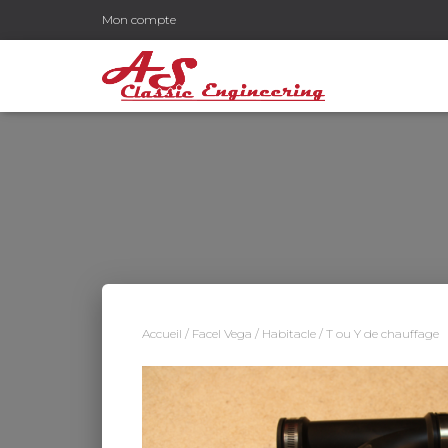
Mon compte
Accueil
/
Facel Vega
/
Habitacle
/ T ou Y de chauffage