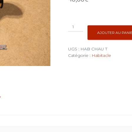
quantité
de
AJOUTER AU PANI
T
ou
UGS :
HAB CHAU T
Y
Catégorie :
Habitacle
de
chauffage