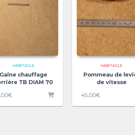
HABITACLE
HABITACLE
Gaine chauffage
Pommeau de levi
rrière TB DIAM 70
de vitesse
,00
€
45,00
€