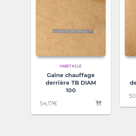
HABITACLE
Gaine chauffage
derrière TB DIAM
de
100
50
54,17
€