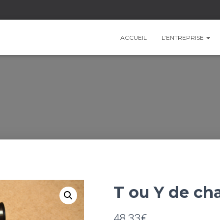
ACCUEIL
L’ENTREPRISE
T ou Y de ch
48,33
€