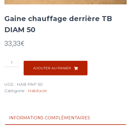
Gaine chauffage derrière TB
DIAM 50
33,33
€
quantité
de
AJOUTER AU PANIER
Gaine
chauffage
UGS :
HAB PAP 50
derrière
Catégorie :
Habitacle
TB
DIAM
50
INFORMATIONS COMPLÉMENTAIRES